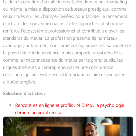
l’aide à la création d’un site internet, des démarches marketing
ou même la mise à disposition de bureaux prestigieux, comme
ceux situés sur les Champs-Élysées, pour faciliter le lancement
d’activité des nouveaux coachs. Cette approche collaborative
renforce l’écosystème professionnel et contribue à élever les
standards du métier. La profession présente de nombreux
avantages, notamment son caractère épanouissant, sa variété et
la possibilité d’indépendance, mais comporte aussi des défis
comme la méconnaissance du métier par le grand public, les
risques inhérents à l’entrepreneuriat et une concurrence
croissante qui nécessite une différenciation claire et une valeur
ajoutée tangible.
Sélection d’articles :
Rencontres en ligne et profils : M & Moi, la psychologie
derrière un profil réussi