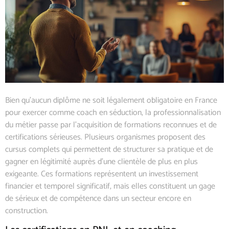
Bien qu’aucun diplôme ne soit légalement obligatoire en France
pour exercer comme coach en séduction, la professionnalisation
du métier passe par l’acquisition de formations reconnues et de
certifications sérieuses. Plusieurs organismes proposent des
cursus complets qui permettent de structurer sa pratique et de
gagner en légitimité auprès d’une clientèle de plus en plus
exigeante. Ces formations représentent un investissement
financier et temporel significatif, mais elles constituent un gage
de sérieux et de compétence dans un secteur encore en
construction.