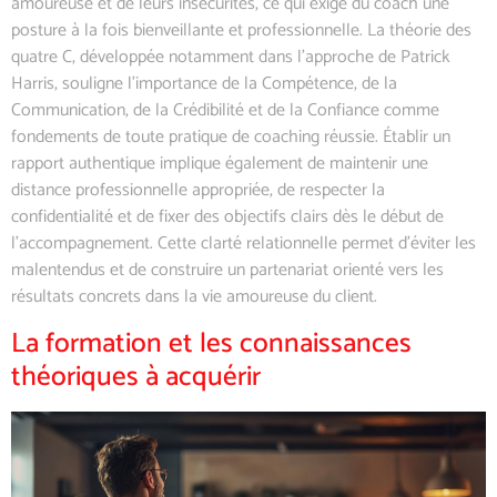
amoureuse et de leurs insécurités, ce qui exige du coach une
posture à la fois bienveillante et professionnelle. La théorie des
quatre C, développée notamment dans l’approche de Patrick
Harris, souligne l’importance de la Compétence, de la
Communication, de la Crédibilité et de la Confiance comme
fondements de toute pratique de coaching réussie. Établir un
rapport authentique implique également de maintenir une
distance professionnelle appropriée, de respecter la
confidentialité et de fixer des objectifs clairs dès le début de
l’accompagnement. Cette clarté relationnelle permet d’éviter les
malentendus et de construire un partenariat orienté vers les
résultats concrets dans la vie amoureuse du client.
La formation et les connaissances
théoriques à acquérir