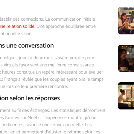
établir des connexions. La communication initiale
une relation solide
. Une approche équilibrée entre
ationnelle saine.
ns une conversation
 quelques jours à deux mois s’avère propice pour
 virtuels favorisent une meilleure connaissance
2 heures constitue un repère intéressant pour évaluer
2 Français révèle que les couples ayant pris le temps
ue lors de leur première rencontre.
on selon les réponses
ment au fil des échanges. Les statistiques démontrent
les formés sur Meetic. L’expérience montre qu’une
pertinentes, favorise une connexion réelle. Les
le lien et permettent d’ajuster le rythme selon les