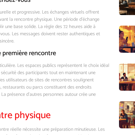
rendez-vous
lle et progressive. Les échanges virtuels offrent
avant la rencontre physique. Une période d’échange
ir une base solide. La règle des 72 heures aide à
-vous. Les messages doivent rester authentiques et
sincère.
e première rencontre
rticulière. Les espaces publics représentent le choix idéal
 sécurité des participants tout en maintenant une
 utilisateurs de sites de rencontres soulignent
, restaurants ou parcs constituent des endroits
. La présence d’autres personnes autour crée une
ntre physique
contre réelle nécessite une préparation minutieuse. Les