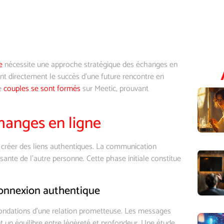
e
nécessite une approche stratégique des échanges en
ent directement le succès d’une future rencontre en
de
couples se sont formés
sur Meetic, prouvant
hanges en ligne
r créer des liens authentiques. La communication
sante de l’autre personne. Cette phase initiale constitue
connexion authentique
fondations d’une relation prometteuse. Les messages
t un équilibre entre légèreté et profondeur. Une étude