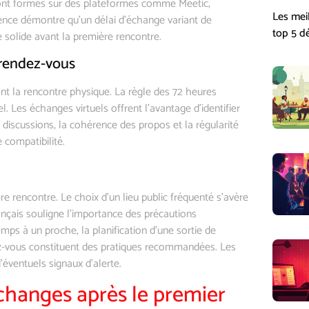
sont formés sur des plateformes comme Meetic,
Les mei
rience démontre qu’un délai d’échange variant de
top 5 dé
 solide avant la première rencontre.
e rendez-vous
t la rencontre physique. La règle des 72 heures
l. Les échanges virtuels offrent l’avantage d’identifier
 discussions, la cohérence des propos et la régularité
 compatibilité.
ère rencontre. Le choix d’un lieu public fréquenté s’avère
nçais souligne l’importance des précautions
ps à un proche, la planification d’une sortie de
dez-vous constituent des pratiques recommandées. Les
éventuels signaux d’alerte.
changes après le premier