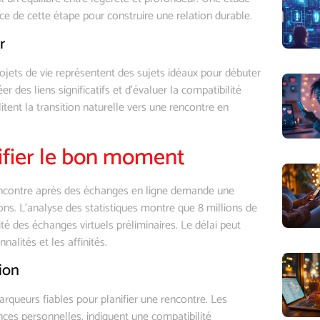
e de cette étape pour construire une relation durable.
r
ojets de vie représentent des sujets idéaux pour débuter
des liens significatifs et d’évaluer la compatibilité
itent la transition naturelle vers une rencontre en
tifier le bon moment
ncontre après des échanges en ligne demande une
ons. L’analyse des statistiques montre que 8 millions de
té des échanges virtuels préliminaires. Le délai peut
alités et les affinités.
ion
rqueurs fiables pour planifier une rencontre. Les
nces personnelles, indiquent une compatibilité